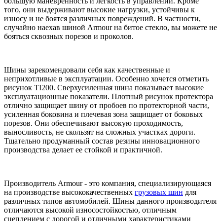
большую маневренность и легкость в управлении. Кроме
того, они выдерживают высокие нагрузки, устойчивы к
износу и не боятся различных повреждений. В частности,
случайно наехав шиной Armour на битое стекло, вы можете не
бояться сквозных порезов и проколов.
Шины зарекомендовали себя как качественные и
неприхотливые в эксплуатации. Особенно хочется отметить
рисунок TI200. Сверхусиленная шина показывает высокие
эксплуатационные показатели. Плотный рисунок протектора
отлично защищает шину от пробоев по протекторной части,
усиленная боковина и плечевая зона защищает от боковых
порезов. Они обеспечивают высокую проходимость,
выносливость, не скользят на сложных участках дороги.
Тщательно продуманный состав резины инновационного
производства делает ее стойкой и практичной.
Производитель Armour - это компания, специализирующаяся
на производстве высококачественных
грузовых шин
для
различных типов автомобилей. Шины данного производителя
отличаются высокой износостойкостью, отличным
сцеплением с дорогой и отличными характеристиками