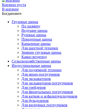
Корзина пуста
В корзине
Богданович
Грузовые шины
По размеру
Ведущие шины
Рулевые шины
Прицепные шины
Карьерные шины
Для шахтной техники
Зимние грузовые шины
Камаз вездеход
Сельскохозяйственные шины
Индустриальные шины
Для подземной техники
Для мини-погрузчиков
Для экскаваторов
Для экскаваторов-погрузчиков
Для грейдеров
Для фронтальных погрузчиков
Для катков и асфальтоукладчиков
Для бульдозеров
Для вилочных погрузчиков