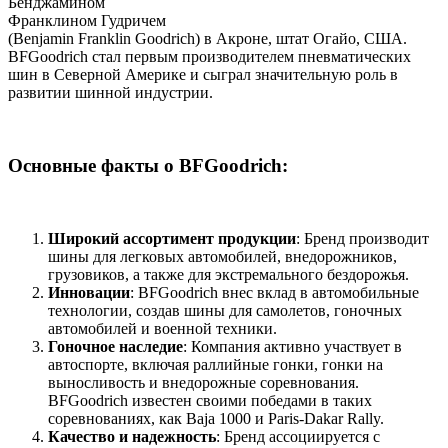
Бенджамином
Франклином Гудричем
(Benjamin Franklin Goodrich) в Акроне, штат Огайо, США.
BFGoodrich стал первым производителем пневматических
шин в Северной Америке и сыграл значительную роль в
развитии шинной индустрии.
Основные факты о BFGoodrich:
Широкий ассортимент продукции
: Бренд производит
шины для легковых автомобилей, внедорожников,
грузовиков, а также для экстремального бездорожья.
Инновации
: BFGoodrich внес вклад в автомобильные
технологии, создав шины для самолетов, гоночных
автомобилей и военной техники.
Гоночное наследие
: Компания активно участвует в
автоспорте, включая раллийные гонки, гонки на
выносливость и внедорожные соревнования.
BFGoodrich известен своими победами в таких
соревнованиях, как Baja 1000 и Paris-Dakar Rally.
Качество и надежность
: Бренд ассоциируется с