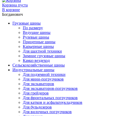
Корзина пуста
В корзине
Богданович
Грузовые шины
По размеру
Ведущие шины
Рулевые шины
Прицепные шины
Карьерные шины
Для шахтной техники
Зимние грузовые шины
Камаз вездеход
Сельскохозяйственные шины
Индустриальные шины
Для подземной техники
Для мини-погрузчиков
Для экскаваторов
Для экскаваторов-погрузчиков
Для грейдеров
Для фронтальных погрузчиков
Для катков и асфальтоукладчиков
Для бульдозеров
Для вилочных погрузчиков