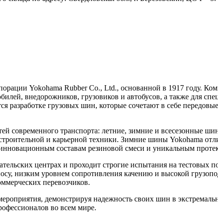
рации Yokohama Rubber Co., Ltd., основанной в 1917 году. Ко
илей, внедорожников, грузовиков и автобусов, а также для спе
ся разработке грузовых шин, которые сочетают в себе передовы
ей современного транспорта: летние, зимние и всесезонные ши
я строительной и карьерной техники. Зимние шины Yokohama о
я инновационным составам резиновой смеси и уникальным прот
тельских центрах и проходит строгие испытания на тестовых по
осу, низким уровнем сопротивления качению и высокой грузоп
оммерческих перевозчиков.
роприятия, демонстрируя надежность своих шин в экстремальн
рофессионалов во всем мире.