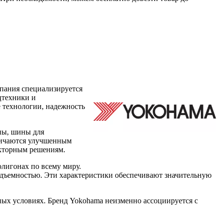
мпания специализируется
цтехники и
е технологии, надежность
ны, шины для
тличаются улучшенным
екторным решениям.
лигонах по всему миру.
одъемностью. Эти характеристики обеспечивают значительную
ых условиях. Бренд Yokohama неизменно ассоциируется с