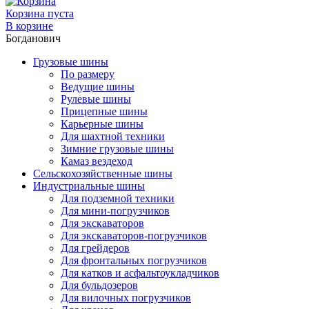
Корзина пуста
В корзине
Богданович
Грузовые шины
По размеру
Ведущие шины
Рулевые шины
Прицепные шины
Карьерные шины
Для шахтной техники
Зимние грузовые шины
Камаз вездеход
Сельскохозяйственные шины
Индустриальные шины
Для подземной техники
Для мини-погрузчиков
Для экскаваторов
Для экскаваторов-погрузчиков
Для грейдеров
Для фронтальных погрузчиков
Для катков и асфальтоукладчиков
Для бульдозеров
Для вилочных погрузчиков