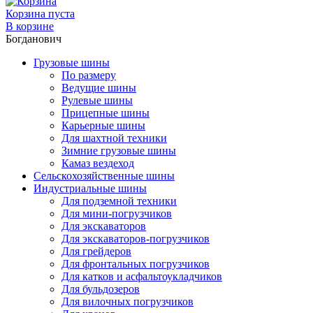
Корзина пуста
В корзине
Богданович
Грузовые шины
По размеру
Ведущие шины
Рулевые шины
Прицепные шины
Карьерные шины
Для шахтной техники
Зимние грузовые шины
Камаз вездеход
Сельскохозяйственные шины
Индустриальные шины
Для подземной техники
Для мини-погрузчиков
Для экскаваторов
Для экскаваторов-погрузчиков
Для грейдеров
Для фронтальных погрузчиков
Для катков и асфальтоукладчиков
Для бульдозеров
Для вилочных погрузчиков