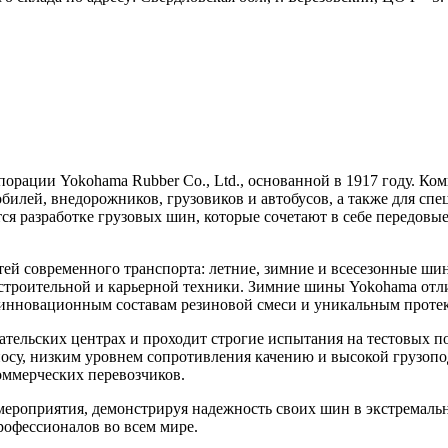
рации Yokohama Rubber Co., Ltd., основанной в 1917 году. Ко
илей, внедорожников, грузовиков и автобусов, а также для спе
ся разработке грузовых шин, которые сочетают в себе передовы
ей современного транспорта: летние, зимние и всесезонные ши
я строительной и карьерной техники. Зимние шины Yokohama о
я инновационным составам резиновой смеси и уникальным прот
тельских центрах и проходит строгие испытания на тестовых по
осу, низким уровнем сопротивления качению и высокой грузоп
оммерческих перевозчиков.
роприятия, демонстрируя надежность своих шин в экстремальн
рофессионалов во всем мире.