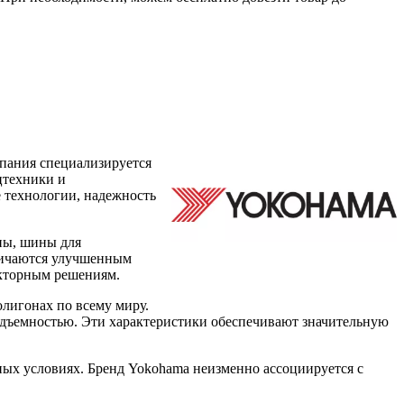
мпания специализируется
цтехники и
е технологии, надежность
ны, шины для
тличаются улучшенным
екторным решениям.
лигонах по всему миру.
одъемностью. Эти характеристики обеспечивают значительную
ых условиях. Бренд Yokohama неизменно ассоциируется с