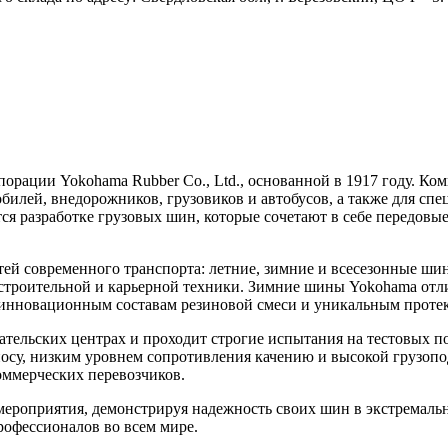
рации Yokohama Rubber Co., Ltd., основанной в 1917 году. Ко
илей, внедорожников, грузовиков и автобусов, а также для спе
ся разработке грузовых шин, которые сочетают в себе передовы
ей современного транспорта: летние, зимние и всесезонные ши
я строительной и карьерной техники. Зимние шины Yokohama о
я инновационным составам резиновой смеси и уникальным прот
тельских центрах и проходит строгие испытания на тестовых по
осу, низким уровнем сопротивления качению и высокой грузоп
оммерческих перевозчиков.
роприятия, демонстрируя надежность своих шин в экстремальн
рофессионалов во всем мире.