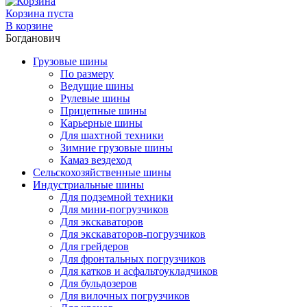
Корзина пуста
В корзине
Богданович
Грузовые шины
По размеру
Ведущие шины
Рулевые шины
Прицепные шины
Карьерные шины
Для шахтной техники
Зимние грузовые шины
Камаз вездеход
Сельскохозяйственные шины
Индустриальные шины
Для подземной техники
Для мини-погрузчиков
Для экскаваторов
Для экскаваторов-погрузчиков
Для грейдеров
Для фронтальных погрузчиков
Для катков и асфальтоукладчиков
Для бульдозеров
Для вилочных погрузчиков