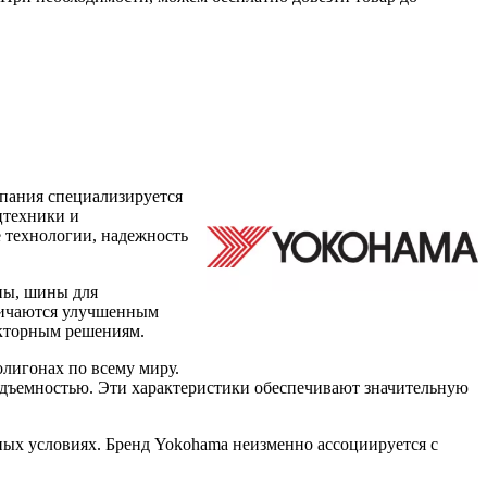
мпания специализируется
цтехники и
е технологии, надежность
ны, шины для
тличаются улучшенным
екторным решениям.
лигонах по всему миру.
одъемностью. Эти характеристики обеспечивают значительную
ых условиях. Бренд Yokohama неизменно ассоциируется с