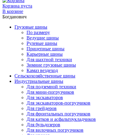
Корзина пуста
В корзине
Богданович
Грузовые шины
По размеру
Ведущие шины
Рулевые шины
Прицепные шины
Карьерные шины
Для шахтной техники
Зимние грузовые шины
Камаз вездеход
Сельскохозяйственные шины
Индустриальные шины
Для подземной техники
Для мини-погрузчиков
Для экскаваторов
Для экскаваторов-погрузчиков
Для грейдеров
Для фронтальных погрузчиков
Для катков и асфальтоукладчиков
Для бульдозеров
Для вилочных погрузчиков