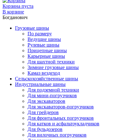
Корзина пуста
В корзине
Богданович
Грузовые шины
По размеру
Ведущие шины
Рулевые шины
Прицепные шины
Карьерные шины
Для шахтной техники
Зимние грузовые шины
Камаз вездеход
Сельскохозяйственные шины
Индустриальные шины
Для подземной техники
Для мини-погрузчиков
Для экскаваторов
Для экскаваторов-погрузчиков
Для грейдеров
Для фронтальных погрузчиков
Для катков и асфальтоукладчиков
Для бульдозеров
Для вилочных погрузчиков