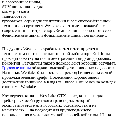
и всесезонные шины,
SUV шины, шины для
коммерческого
транспорта и
грузовиков, серия для спецтехники и сельскохозяйственной
техники - ассортимент Westlake охватывает, пожалуй, весь
современный автотранспорт. Зимние шины включают в себя
фрикционные шины и фрикционные шины под шиповку.
Продукция Westlake разрабатывается и тестируется в
техническом центре с испытательной лабораторией. Шины
проходят обкатку на полигоне с разными видами дорожных
покрытий. Результаты такого подхода дают хороший результат.
Грузовые шины
обладают высокой устойчивостью на дорогах.
На шинах Westlake был поставлен рекорд Гиннесса на самый
продолжительный дрифт. Поклонники хорошо знают
достижения гонщиков в Kings of Europe Drift Series на болидах
с шинами Westlake.
Коммерческая шина WestLake GTX1 предназначена для
трейлерных осей грузового транспорта, который
эксплуатируется как в городских условиях, так и на
магистралях. Она подходит для круглогодичного
использования в условиях мягкой европейской зимы. Шина