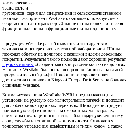
коммерческого
транспорта и
грузовиков, серия для спецтехники и сельскохозяйственной
техники - ассортимент Westlake охватывает, пожалуй, весь
современный автотранспорт. Зимние шины включают в себя
фрикционные шины и фрикционные шины под шиповку.
Продукция Westlake разрабатывается и тестируется в
техническом центре с испытательной лабораторией. Шины
проходят обкатку на полигоне с разными видами дорожных
покрытий. Результаты такого подхода дают хороший результат.
Грузовые шины
обладают высокой устойчивостью на дорогах.
На шинах Westlake был поставлен рекорд Гиннесса на самый
продолжительный дрифт. Поклонники хорошо знают
достижения гонщиков в Kings of Europe Drift Series на болидах
с шинами Westlake.
Коммерческая шина WestLake WSR1 предназначена для
установки на рулевую ось магистральных тягачей и подходит
для любых видов грузовых перевозок. Шина демонстрирует
наивысшую эффективность на скоростных магистралях,
снижая эксплуатационные расходы благодаря увеличенному
сроку службы и топливной экономичности. Отличается
точностью управления, комфортным и тихим ходом, а также